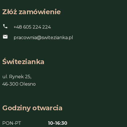
Złóż zamówienie
phone
+48 605 224 224
mail
pracownia@switezianka.pl
Świtezianka
ul. Rynek 25,
46-300 Olesno
Godziny otwarcia
PON-PT
10-16:30