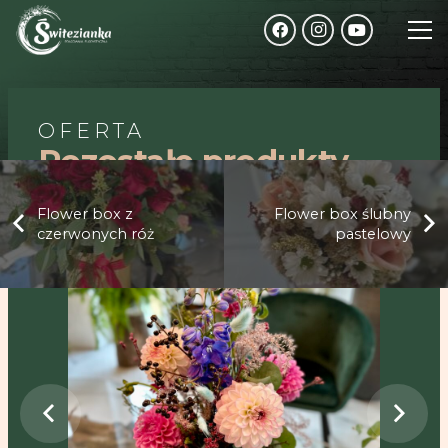
Różany Bukiet
OFERTA
Pozostałe produkty
Flower box z
Flower box ślubny
czerwonych róż
pastelowy