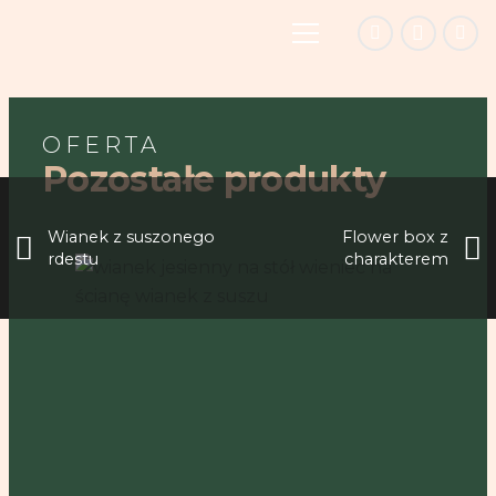
Flower Box Z Dalią
OFERTA
Pozostałe produkty
Wianek z suszonego
Flower box z
rdestu
charakterem