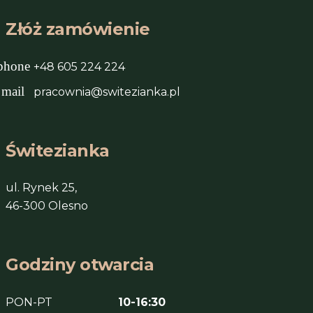
Złóż zamówienie
phone
+48 605 224 224
mail
pracownia@switezianka.pl
Świtezianka
ul. Rynek 25,
46-300 Olesno
Godziny otwarcia
PON-PT
10-16:30