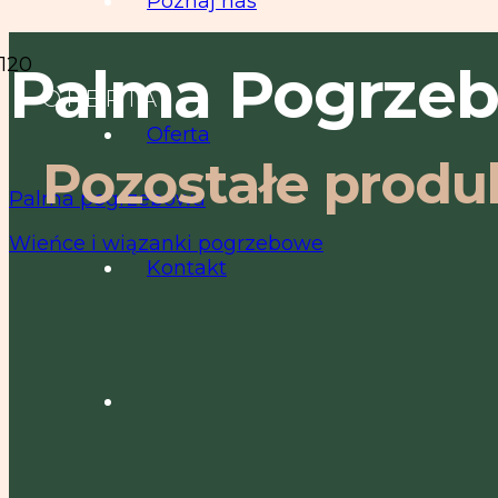
Poznaj nas
Palma Pogrze
OFERTA
Oferta
Pozostałe produ
Palma pogrzebowa
Wieńce i wiązanki pogrzebowe
Kontakt