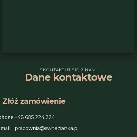
SKONTAKTUJ SIĘ Z NAMI
Dane kontaktowe
Złóż zamówienie
phone
+48 605 224 224
mail
pracownia@switezianka.pl