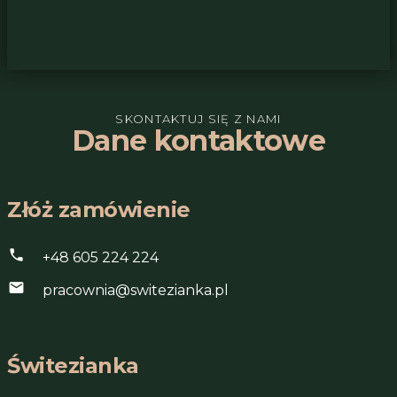
SKONTAKTUJ SIĘ Z NAMI
Dane kontaktowe
Złóż zamówienie
phone
+48 605 224 224
mail
pracownia@switezianka.pl
Świtezianka