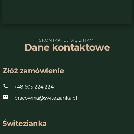
SKONTAKTUJ SIĘ Z NAMI
Dane kontaktowe
Złóż zamówienie
phone
+48 605 224 224
mail
pracownia@switezianka.pl
Świtezianka